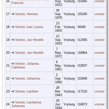
16
Aug
Vryburg
I15065
vorster
Francois
1913
30
17
Vorster, Herman
Sep
Vryburg
I25345
vorster
1978
13
18
Vorster, Inez Louisa
Feb
Vryburg
I6049
vorster
1910
12
19
Vorster, Jan Hendrik
Sep
Vryburg
I12456
vorster
1933
7
20
Vorster, Jan Hendrik
May
Vryburg
I16864
vorster
1972
6
Vorster, Johanna
21
May
Vryburg
I22837
vorster
Catharina
1951
2
22
Vorster, Johannes
Sep
Vryburg
I22949
vorster
1956
28
23
Vorster, Lambert
Mar
Vryburg
I17216
vorster
1943
20
Vorster, Lambertus
24
Jun
Vryburg
I16873
vorster
Johannes
1934