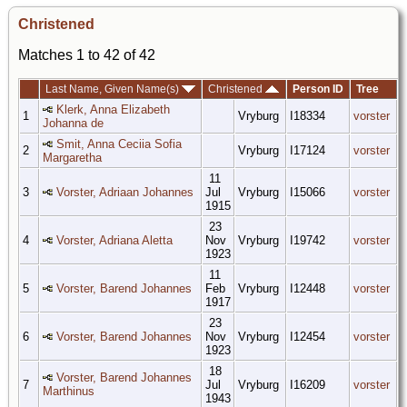
Christened
Matches 1 to 42 of 42
Last Name, Given Name(s)
Christened
Person ID
Tree
Klerk, Anna Elizabeth
1
Vryburg
I18334
vorster
Johanna de
Smit, Anna Ceciia Sofia
2
Vryburg
I17124
vorster
Margaretha
11
3
Vorster, Adriaan Johannes
Jul
Vryburg
I15066
vorster
1915
23
4
Vorster, Adriana Aletta
Nov
Vryburg
I19742
vorster
1923
11
5
Vorster, Barend Johannes
Feb
Vryburg
I12448
vorster
1917
23
6
Vorster, Barend Johannes
Nov
Vryburg
I12454
vorster
1923
18
Vorster, Barend Johannes
7
Jul
Vryburg
I16209
vorster
Marthinus
1943