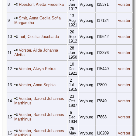
8
Roestorf, Aletta Frederika
Jan
Vryburg
I15371
vorster
1917
13
Smit, Anna Ceciia Sofia
9
Aug
Vryburg
I17124
vorster
Margaretha
1921
26
10
Toit, Cecilia Jacoba du
Sep
Vryburg
I19642
vorster
1912
28
Vorster, Alida Johanna
11
Jun
Vryburg
I13376
vorster
Aletta
1950
10
12
Vorster, Alwyn Petrus
Dec
Vryburg
I15449
vorster
1921
2
13
Vorster, Anna Sophia
Jul
Vryburg
I7800
vorster
1915
23
Vorster, Barend Johannes
14
Oct
Vryburg
I7849
vorster
Marthinus
1907
6
Vorster, Barend Johannes
15
Dec
Vryburg
I7868
vorster
Marthinus
1934
26
Vorster, Barend Johannes
16
May
Vryburg
I16209
vorster
Marthinus