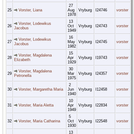
27
25
Vorster, Liana
Aug
Vryburg
I24746
vorster
1978
13
Vorster, Lodewikus
26
Oct
Vryburg
I24743
vorster
Jacobus
1949
16
Vorster, Lodewikus
27
May
Vryburg
I24745
vorster
Jacobus
1982
15
Vorster, Magdalena
28
Apr
Vryburg
I19743
vorster
Elizabeth
1929
30
Vorster, Magdalena
29
Mar
Vryburg
I24357
vorster
Petronella
1975
2
30
Vorster, Margaretha Maria
Jun
Vryburg
I12458
vorster
1940
10
31
Vorster, Maria Aletta
Apr
Vryburg
I22834
vorster
1949
5
32
Vorster, Maria Catharina
Oct
Vryburg
I22548
vorster
1930
13