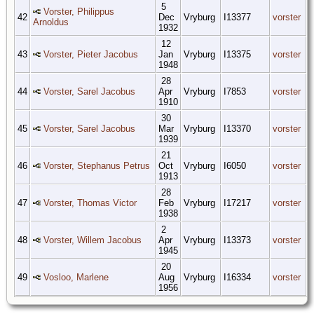
5
Vorster, Philippus
42
Dec
Vryburg
I13377
vorster
Arnoldus
1932
12
43
Vorster, Pieter Jacobus
Jan
Vryburg
I13375
vorster
1948
28
44
Vorster, Sarel Jacobus
Apr
Vryburg
I7853
vorster
1910
30
45
Vorster, Sarel Jacobus
Mar
Vryburg
I13370
vorster
1939
21
46
Vorster, Stephanus Petrus
Oct
Vryburg
I6050
vorster
1913
28
47
Vorster, Thomas Victor
Feb
Vryburg
I17217
vorster
1938
2
48
Vorster, Willem Jacobus
Apr
Vryburg
I13373
vorster
1945
20
49
Vosloo, Marlene
Aug
Vryburg
I16334
vorster
1956