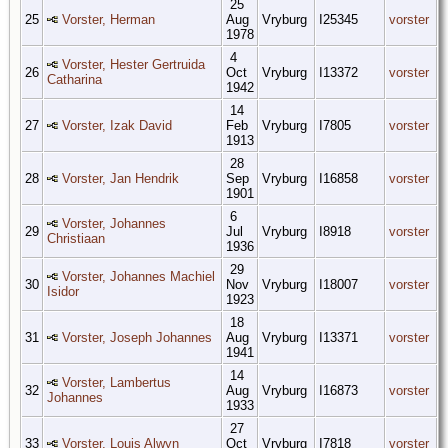
25
25
Vorster, Herman
Aug
Vryburg
I25345
vorster
1978
4
Vorster, Hester Gertruida
26
Oct
Vryburg
I13372
vorster
Catharina
1942
14
27
Vorster, Izak David
Feb
Vryburg
I7805
vorster
1913
28
28
Vorster, Jan Hendrik
Sep
Vryburg
I16858
vorster
1901
6
Vorster, Johannes
29
Jul
Vryburg
I8918
vorster
Christiaan
1936
29
Vorster, Johannes Machiel
30
Nov
Vryburg
I18007
vorster
Isidor
1923
18
31
Vorster, Joseph Johannes
Aug
Vryburg
I13371
vorster
1941
14
Vorster, Lambertus
32
Aug
Vryburg
I16873
vorster
Johannes
1933
27
33
Vorster, Louis Alwyn
Oct
Vryburg
I7818
vorster