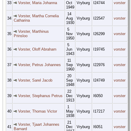
33
Vorster, Maria Johanna
Oct
Vryburg
I24744
vorster
1949
14
Vorster, Martha Cornelia
34
Aug
Vryburg
I22547
vorster
Catharina
1930
5
Vorster, Marthinus
35
Nov
Vryburg
I26299
vorster
Prinsloo
1950
5
36
Vorster, Oloff Abraham
Jun
Vryburg
I19745
vorster
1943
11
37
Vorster, Petrus Johannes
Sep
Vryburg
I22976
vorster
1960
20
38
Vorster, Sarel Jacob
Sep
Vryburg
I24749
vorster
1948
22
39
Vorster, Stephanus Petrus
Dec
Vryburg
I6050
vorster
1913
1
40
Vorster, Thomas Victor
May
Vryburg
I17217
vorster
1938
21
Vorster, Tjaart Johannes
41
Dec
Vryburg
I6051
vorster
Barnard