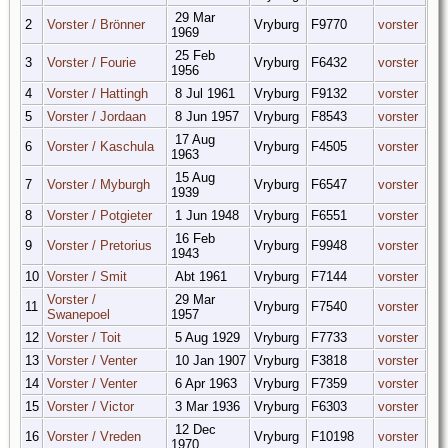
29 Mar
2
Vorster / Brönner
Vryburg
F9770
vorster
1969
25 Feb
3
Vorster / Fourie
Vryburg
F6432
vorster
1956
4
Vorster / Hattingh
8 Jul 1961
Vryburg
F9132
vorster
5
Vorster / Jordaan
8 Jun 1957
Vryburg
F8543
vorster
17 Aug
6
Vorster / Kaschula
Vryburg
F4505
vorster
1963
15 Aug
7
Vorster / Myburgh
Vryburg
F6547
vorster
1939
8
Vorster / Potgieter
1 Jun 1948
Vryburg
F6551
vorster
16 Feb
9
Vorster / Pretorius
Vryburg
F9948
vorster
1943
10
Vorster / Smit
Abt 1961
Vryburg
F7144
vorster
Vorster /
29 Mar
11
Vryburg
F7540
vorster
Swanepoel
1957
12
Vorster / Toit
5 Aug 1929
Vryburg
F7733
vorster
13
Vorster / Venter
10 Jan 1907
Vryburg
F3818
vorster
14
Vorster / Venter
6 Apr 1963
Vryburg
F7359
vorster
15
Vorster / Victor
3 Mar 1936
Vryburg
F6303
vorster
12 Dec
16
Vorster / Vreden
Vryburg
F10198
vorster
1970