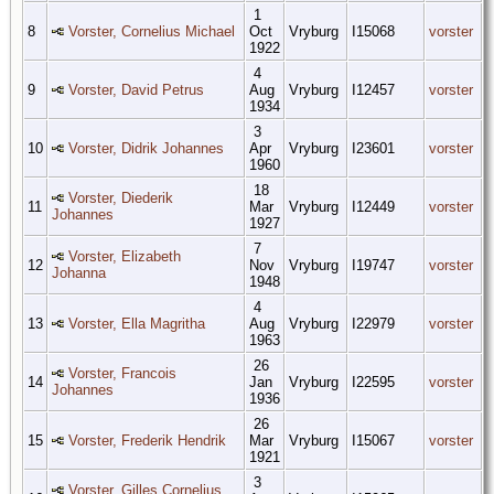
1
8
Vorster, Cornelius Michael
Oct
Vryburg
I15068
vorster
1922
4
9
Vorster, David Petrus
Aug
Vryburg
I12457
vorster
1934
3
10
Vorster, Didrik Johannes
Apr
Vryburg
I23601
vorster
1960
18
Vorster, Diederik
11
Mar
Vryburg
I12449
vorster
Johannes
1927
7
Vorster, Elizabeth
12
Nov
Vryburg
I19747
vorster
Johanna
1948
4
13
Vorster, Ella Magritha
Aug
Vryburg
I22979
vorster
1963
26
Vorster, Francois
14
Jan
Vryburg
I22595
vorster
Johannes
1936
26
15
Vorster, Frederik Hendrik
Mar
Vryburg
I15067
vorster
1921
3
Vorster, Gilles Cornelius