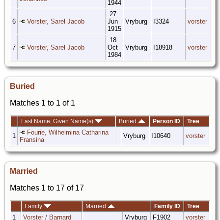
1944
27
6
Vorster, Sarel Jacob
Jun
Vryburg
I3324
vorster
1915
18
7
Vorster, Sarel Jacob
Oct
Vryburg
I18918
vorster
1984
Buried
Matches 1 to 1 of 1
Last Name, Given Name(s)
Buried
Person ID
Tree
Fourie, Wilhelmina Catharina
1
Vryburg
I10640
vorster
Fransina
Married
Matches 1 to 17 of 17
Family
Married
Family ID
Tree
1
Vorster / Barnard
Vryburg
F1902
vorster