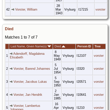
1917
28
42
Vorster, William
Mar
Vryburg
I17215
vorster
1943
Died
Matches 1 to 7 of 7
Last Name, Given Name(s)
Died
Person ID
Tree
8
Adendorff, Magdalena
1
May
Vryburg
I12107
vorster
Elisabeth
1949
5
2
Vorster, Barend Johannes
Jul
Vryburg
I3320
vorster
1954
5
3
Vorster, Jacobus Lukas
Sep
Vryburg
I20571
vorster
1950
2
4
Vorster, Jan Hendrik
Jan
Vryburg
I10641
vorster
1985
16
Vorster, Lambertus
5
Apr
Vryburg
I1210
vorster
Johannes