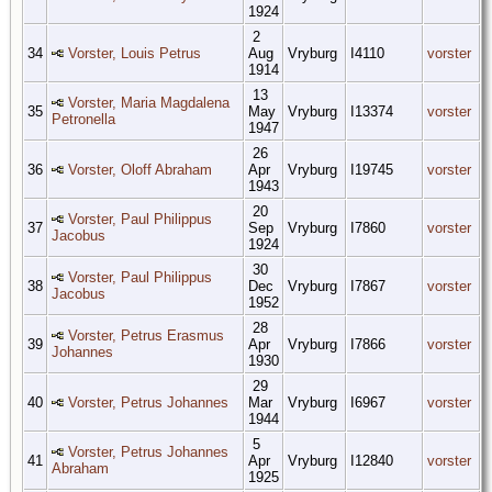
1924
2
34
Vorster, Louis Petrus
Aug
Vryburg
I4110
vorster
1914
13
Vorster, Maria Magdalena
35
May
Vryburg
I13374
vorster
Petronella
1947
26
36
Vorster, Oloff Abraham
Apr
Vryburg
I19745
vorster
1943
20
Vorster, Paul Philippus
37
Sep
Vryburg
I7860
vorster
Jacobus
1924
30
Vorster, Paul Philippus
38
Dec
Vryburg
I7867
vorster
Jacobus
1952
28
Vorster, Petrus Erasmus
39
Apr
Vryburg
I7866
vorster
Johannes
1930
29
40
Vorster, Petrus Johannes
Mar
Vryburg
I6967
vorster
1944
5
Vorster, Petrus Johannes
41
Apr
Vryburg
I12840
vorster
Abraham
1925