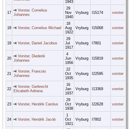
1943
29
Vorster, Cornelius
17
Nov
Vryburg
I15174
vorster
Johannes
1940
18
18
Vorster, Cornelius Michael
Aug
Vryburg
I15068
vorster
1922
29
19
Vorster, Daniel Jacobus
Jul
Vryburg
I7801
vorster
1917
4
Vorster, Diederik
20
Jun
Vryburg
I15819
vorster
Johannes
1956
22
Vorster, Francois
21
Oct
Vryburg
I22595
vorster
Johannes
1935
16
Vorster, Gerbrecht
22
Jan
Vryburg
I13369
vorster
Elizabeth Adriana
1937
29
23
Vorster, Hendrik Carolus
Oct
Vryburg
I22628
vorster
1938
1
24
Vorster, Hendrik Jacob
Oct
Vryburg
I7802
vorster
1921